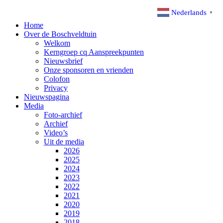
Nederlands
▼
Home
Over de Boschveldtuin
Welkom
Kerngroep cq Aanspreekpunten
Nieuwsbrief
Onze sponsoren en vrienden
Colofon
Privacy
Nieuwspagina
Media
Foto-archief
Archief
Video’s
Uit de media
2026
2025
2024
2023
2022
2021
2020
2019
2018