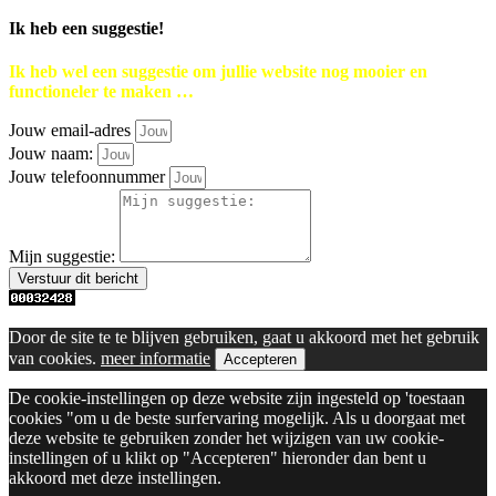
Ik heb een suggestie!
Ik heb wel een suggestie om jullie website nog mooier en
functioneler te maken …
Jouw email-adres
Jouw naam:
Jouw telefoonnummer
Mijn suggestie:
Verstuur dit bericht
Door de site te te blijven gebruiken, gaat u akkoord met het gebruik
van cookies.
meer informatie
Accepteren
De cookie-instellingen op deze website zijn ingesteld op 'toestaan
cookies "om u de beste surfervaring mogelijk. Als u doorgaat met
deze website te gebruiken zonder het wijzigen van uw cookie-
instellingen of u klikt op "Accepteren" hieronder dan bent u
akkoord met deze instellingen.