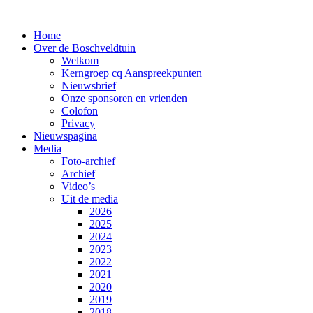
Home
Over de Boschveldtuin
Welkom
Kerngroep cq Aanspreekpunten
Nieuwsbrief
Onze sponsoren en vrienden
Colofon
Privacy
Nieuwspagina
Media
Foto-archief
Archief
Video’s
Uit de media
2026
2025
2024
2023
2022
2021
2020
2019
2018