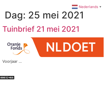
Ga
Nederlands
▼
naar
Dag:
25 mei 2021
de
inhoud
Tuinbrief 21 mei 2021
Voorjaar …