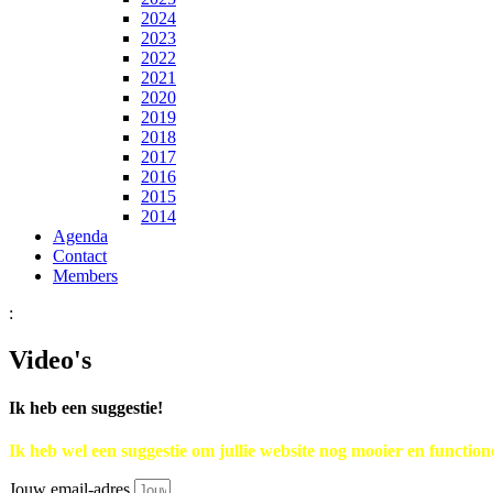
2024
2023
2022
2021
2020
2019
2018
2017
2016
2015
2014
Agenda
Contact
Members
:
Video's
Ik heb een suggestie!
Ik heb wel een suggestie om jullie website nog mooier en functio
Jouw email-adres