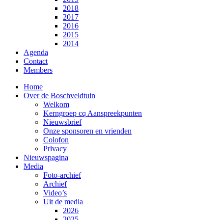
2018
2017
2016
2015
2014
Agenda
Contact
Members
Home
Over de Boschveldtuin
Welkom
Kerngroep cq Aanspreekpunten
Nieuwsbrief
Onze sponsoren en vrienden
Colofon
Privacy
Nieuwspagina
Media
Foto-archief
Archief
Video’s
Uit de media
2026
2025