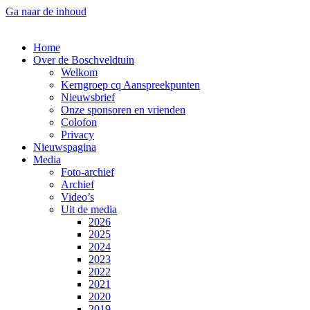
Ga naar de inhoud
Home
Over de Boschveldtuin
Welkom
Kerngroep cq Aanspreekpunten
Nieuwsbrief
Onze sponsoren en vrienden
Colofon
Privacy
Nieuwspagina
Media
Foto-archief
Archief
Video’s
Uit de media
2026
2025
2024
2023
2022
2021
2020
2019