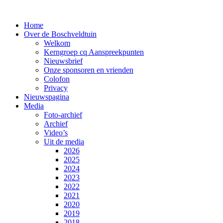
Home
Over de Boschveldtuin
Welkom
Kerngroep cq Aanspreekpunten
Nieuwsbrief
Onze sponsoren en vrienden
Colofon
Privacy
Nieuwspagina
Media
Foto-archief
Archief
Video’s
Uit de media
2026
2025
2024
2023
2022
2021
2020
2019
2018