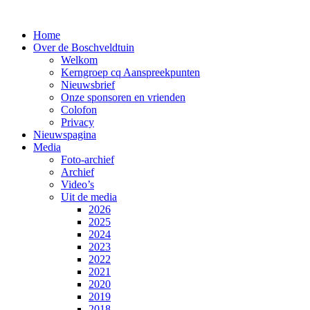
Home
Over de Boschveldtuin
Welkom
Kerngroep cq Aanspreekpunten
Nieuwsbrief
Onze sponsoren en vrienden
Colofon
Privacy
Nieuwspagina
Media
Foto-archief
Archief
Video’s
Uit de media
2026
2025
2024
2023
2022
2021
2020
2019
2018