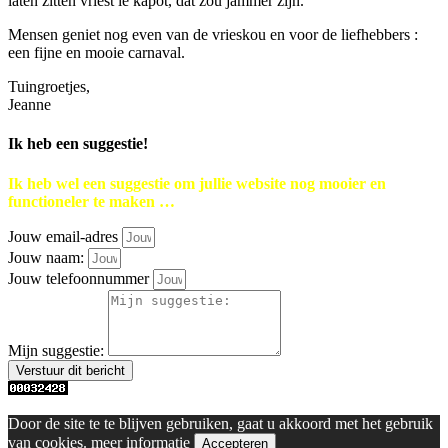
laten zitten vriest ie kapot, dat zou jammer zijn.
Mensen geniet nog even van de vrieskou en voor de liefhebbers :
een fijne en mooie carnaval.
Tuingroetjes,
Jeanne
Ik heb een suggestie!
Ik heb wel een suggestie om jullie website nog mooier en
functioneler te maken …
Jouw email-adres
Jouw naam:
Jouw telefoonnummer
Mijn suggestie:
Verstuur dit bericht
Door de site te te blijven gebruiken, gaat u akkoord met het gebruik
van cookies.
meer informatie
Accepteren