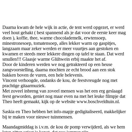
Daarna kwam de hele wijk in actie, de tent werd opgezet, er werd
veel hout gehakt ( best spannend als je dat voor de eerste keer mag
doen ), koffie, thee, warme chocolademelk, erwtensoep,
minestronesoep, tomatensoep, alles lekker warm op gaspitjes,
langzaam maar zeker werden er meer vuurtjes aan gestoken en
kwamen er steeds meer lekkere dingen op tafel te staan. Dat werd
smullen!!! Glaasje warme Glühwein erbij maakte het af.
Door de kinderen werden we nog getrakteerd op een heuse
zangvoorstelling, daarna mochten ze echt brood aan een stok
bakken boven de vuren, een hele belevenis.
Vincent verhoogde, ondanks de kou, de feestvreugde nog met
prachtige gitaarmuziek.
Met zoveel inbreng van zoveel mensen was het een erg geslaagd
feest geworden, geniet nog maar even na met het leuke filmpje dat
Theo heeft gemaakt, kijk op de website www.boschveldtuin.nl.
Saskia en Theo hebben het info-mapje gedigitaliseerd, makkelijker
bij te maken voor nieuwe tuinmensen.
Maandagmiddag is i.v.m. de kou de pomp verwijderd, als we hem