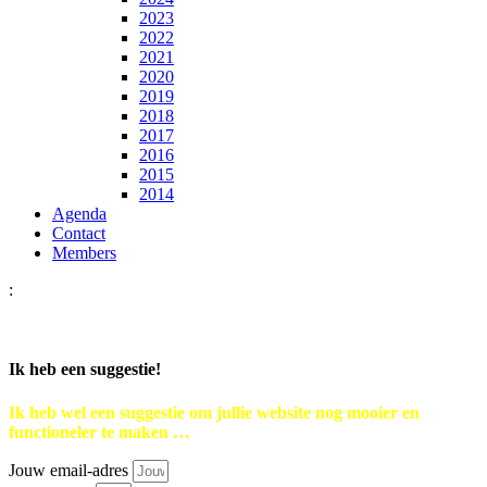
2023
2022
2021
2020
2019
2018
2017
2016
2015
2014
Agenda
Contact
Members
:
Ik heb een suggestie!
Ik heb wel een suggestie om jullie website nog mooier en
functioneler te maken …
Jouw email-adres