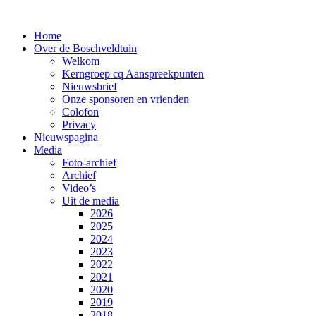
Home
Over de Boschveldtuin
Welkom
Kerngroep cq Aanspreekpunten
Nieuwsbrief
Onze sponsoren en vrienden
Colofon
Privacy
Nieuwspagina
Media
Foto-archief
Archief
Video’s
Uit de media
2026
2025
2024
2023
2022
2021
2020
2019
2018