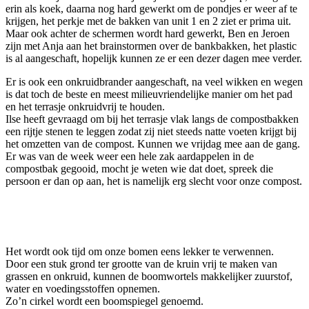
erin als koek, daarna nog hard gewerkt om de pondjes er weer af te
krijgen, het perkje met de bakken van unit 1 en 2 ziet er prima uit.
Maar ook achter de schermen wordt hard gewerkt, Ben en Jeroen
zijn met Anja aan het brainstormen over de bankbakken, het plastic
is al aangeschaft, hopelijk kunnen ze er een dezer dagen mee verder.
Er is ook een onkruidbrander aangeschaft, na veel wikken en wegen
is dat toch de beste en meest milieuvriendelijke manier om het pad
en het terrasje onkruidvrij te houden.
Ilse heeft gevraagd om bij het terrasje vlak langs de compostbakken
een rijtje stenen te leggen zodat zij niet steeds natte voeten krijgt bij
het omzetten van de compost. Kunnen we vrijdag mee aan de gang.
Er was van de week weer een hele zak aardappelen in de
compostbak gegooid, mocht je weten wie dat doet, spreek die
persoon er dan op aan, het is namelijk erg slecht voor onze compost.
Het wordt ook tijd om onze bomen eens lekker te verwennen.
Door een stuk grond ter grootte van de kruin vrij te maken van
grassen en onkruid, kunnen de boomwortels makkelijker zuurstof,
water en voedingsstoffen opnemen.
Zo’n cirkel wordt een boomspiegel genoemd.