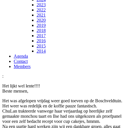
2023
2022
2021
2020
2019
2018
2017
2016
2015
2014
Agenda
Contact
Members
:
Het lijkt wel lente!!!!
Beste mensen,
Het was afgelopen vrijdag weer goed toeven op de Boschveldtuin.
Het weer was redelijk en de koffie pauze fantastisch.
ChuLan trakteerde vanwege haar verjaardag op heerlijke zelf
gemaakte monchou taart en Ilse had ons uitgekozen als proefpanel
voor een zelf bedacht recept voor cup cakejes, hmmm.
Na een uurtje hard werken zijn wij een dankbare groep, alles gaat