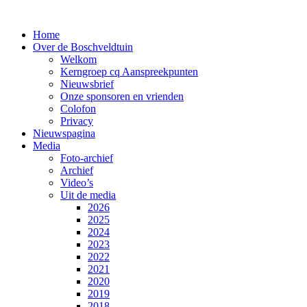
Home
Over de Boschveldtuin
Welkom
Kerngroep cq Aanspreekpunten
Nieuwsbrief
Onze sponsoren en vrienden
Colofon
Privacy
Nieuwspagina
Media
Foto-archief
Archief
Video’s
Uit de media
2026
2025
2024
2023
2022
2021
2020
2019
2018