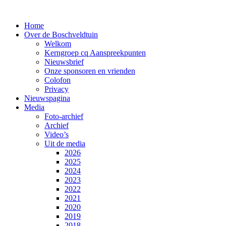
Home
Over de Boschveldtuin
Welkom
Kerngroep cq Aanspreekpunten
Nieuwsbrief
Onze sponsoren en vrienden
Colofon
Privacy
Nieuwspagina
Media
Foto-archief
Archief
Video’s
Uit de media
2026
2025
2024
2023
2022
2021
2020
2019
2018