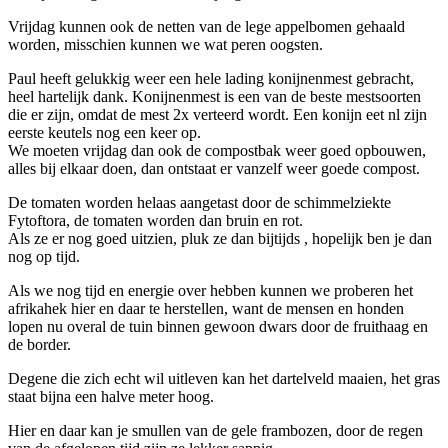
Vrijdag kunnen ook de netten van de lege appelbomen gehaald
worden, misschien kunnen we wat peren oogsten.
Paul heeft gelukkig weer een hele lading konijnenmest gebracht,
heel hartelijk dank. Konijnenmest is een van de beste mestsoorten
die er zijn, omdat de mest 2x verteerd wordt. Een konijn eet nl zijn
eerste keutels nog een keer op.
We moeten vrijdag dan ook de compostbak weer goed opbouwen,
alles bij elkaar doen, dan ontstaat er vanzelf weer goede compost.
De tomaten worden helaas aangetast door de schimmelziekte
Fytoftora, de tomaten worden dan bruin en rot.
Als ze er nog goed uitzien, pluk ze dan bijtijds , hopelijk ben je dan
nog op tijd.
Als we nog tijd en energie over hebben kunnen we proberen het
afrikahek hier en daar te herstellen, want de mensen en honden
lopen nu overal de tuin binnen gewoon dwars door de fruithaag en
de border.
Degene die zich echt wil uitleven kan het dartelveld maaien, het gras
staat bijna een halve meter hoog.
Hier en daar kan je smullen van de gele frambozen, door de regen