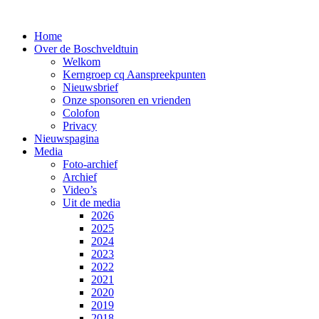
Home
Over de Boschveldtuin
Welkom
Kerngroep cq Aanspreekpunten
Nieuwsbrief
Onze sponsoren en vrienden
Colofon
Privacy
Nieuwspagina
Media
Foto-archief
Archief
Video’s
Uit de media
2026
2025
2024
2023
2022
2021
2020
2019
2018