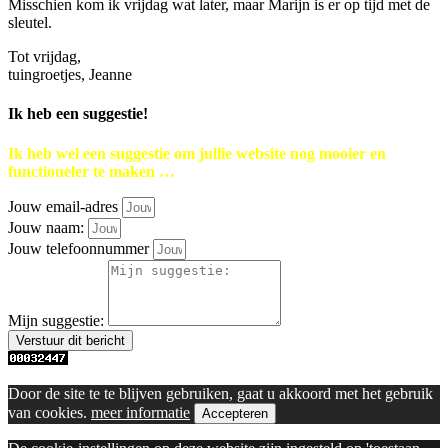
Misschien kom ik vrijdag wat later, maar Marijn is er op tijd met de
sleutel.
Tot vrijdag,
tuingroetjes, Jeanne
Ik heb een suggestie!
Ik heb wel een suggestie om jullie website nog mooier en
functioneler te maken …
Jouw email-adres
Jouw naam:
Jouw telefoonnummer
Mijn suggestie:
Verstuur dit bericht
Door de site te te blijven gebruiken, gaat u akkoord met het gebruik
van cookies.
meer informatie
Accepteren