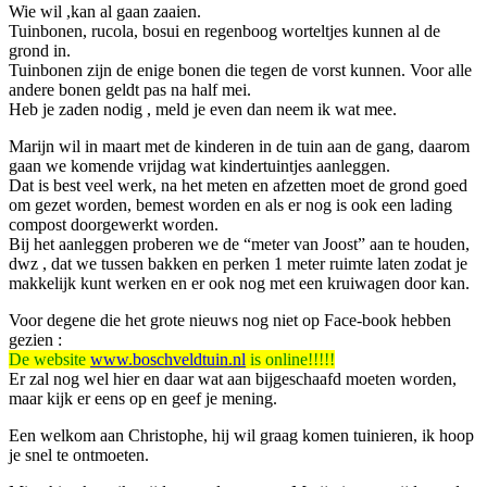
Wie wil ,kan al gaan zaaien.
Tuinbonen, rucola, bosui en regenboog worteltjes kunnen al de
grond in.
Tuinbonen zijn de enige bonen die tegen de vorst kunnen. Voor alle
andere bonen geldt pas na half mei.
Heb je zaden nodig , meld je even dan neem ik wat mee.
Marijn wil in maart met de kinderen in de tuin aan de gang, daarom
gaan we komende vrijdag wat kindertuintjes aanleggen.
Dat is best veel werk, na het meten en afzetten moet de grond goed
om gezet worden, bemest worden en als er nog is ook een lading
compost doorgewerkt worden.
Bij het aanleggen proberen we de “meter van Joost” aan te houden,
dwz , dat we tussen bakken en perken 1 meter ruimte laten zodat je
makkelijk kunt werken en er ook nog met een kruiwagen door kan.
Voor degene die het grote nieuws nog niet op Face-book hebben
gezien :
De website
www.boschveldtuin.nl
is online!!!!!
Er zal nog wel hier en daar wat aan bijgeschaafd moeten worden,
maar kijk er eens op en geef je mening.
Een welkom aan Christophe, hij wil graag komen tuinieren, ik hoop
je snel te ontmoeten.