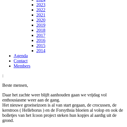
2023
2022
2021
2020
2019
2018
2017
2016
2015
2014
Agenda
Contact
Members
:
Beste mensen,
Daar het zachte weer blijft aanhouden
gaan we vrijdag vol
enthousiasme weer aan de gang.
Het nieuwe groeiseizoen is al van start gegaan, de crocussen, de
kerstroos ( Helleborus ) en de Forsythsia bloeien al volop en ook de
bolletjes van het Icoon project steken hun kopjes al aardig uit de
grond.