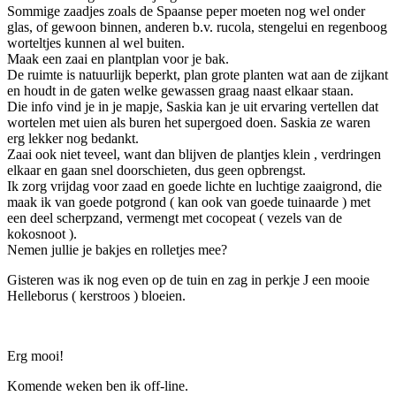
Sommige zaadjes zoals de Spaanse peper moeten nog wel onder
glas, of gewoon binnen, anderen b.v. rucola, stengelui en regenboog
worteltjes kunnen al wel buiten.
Maak een zaai en plantplan voor je bak.
De ruimte is natuurlijk beperkt, plan grote planten wat aan de zijkant
en houdt in de gaten welke gewassen graag naast elkaar staan.
Die info vind je in je mapje, Saskia kan je uit ervaring vertellen dat
wortelen met uien als buren het supergoed doen. Saskia ze waren
erg lekker nog bedankt.
Zaai ook niet teveel, want dan blijven de plantjes klein , verdringen
elkaar en gaan snel doorschieten, dus geen opbrengst.
Ik zorg vrijdag voor zaad en goede lichte en luchtige zaaigrond, die
maak ik van goede potgrond ( kan ook van goede tuinaarde ) met
een deel scherpzand, vermengt met cocopeat ( vezels van de
kokosnoot ).
Nemen jullie je bakjes en rolletjes mee?
Gisteren was ik nog even op de tuin en zag in perkje J een mooie
Helleborus ( kerstroos ) bloeien.
Erg mooi!
Komende weken ben ik off-line.