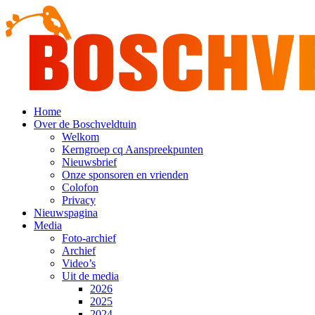
Home
Over de Boschveldtuin
Welkom
Kerngroep cq Aanspreekpunten
Nieuwsbrief
Onze sponsoren en vrienden
Colofon
Privacy
Nieuwspagina
Media
Foto-archief
Archief
Video’s
Uit de media
2026
2025
2024