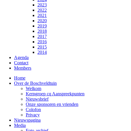
2023
2022
2021
2020
2019
2018
2017
2016
2015
2014
Agenda
Contact
Members
Home
Over de Boschveldtuin
Welkom
Kerngroep cq Aanspreekpunten
Nieuwsbrief
Onze sponsoren en vrienden
Colofon
Privacy
Nieuwspagina
Media
Foto-archief