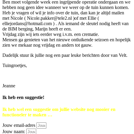
Ben moet volgende week een ingrijpende operatie ondergaan en we
hebben nog geen idee wanneer we weer op de tuin kunnen komen.
Heb je vragen of wil je info over de tuin, dan kan je altijd mailen
met Nicole ( Nicole.pakker@tele2.nl )of met Ellie (
elliejordans@hotmail.com ) . Als iemand de sleutel nodig heeft van
de BIM berging, Marijn heeft er een.
Vrijdag zijn wij iets eerder weg i.v.m. een crematie.
Mensen ga genieten van het nieuwe ontluikende seizoen en hopelijk
zien we mekaar nog vrijdag en anders tot gauw.
Dadelijk stuur ik jullie nog een paar leuke berichten door van Velt.
Tuingroetjes,
Jeanne
Ik heb een suggestie!
Ik heb wel een suggestie om jullie website nog mooier en
functioneler te maken …
Jouw email-adres
Jouw naam: