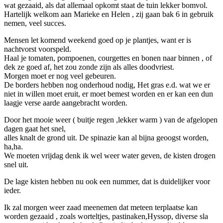
wat gezaaid, als dat allemaal opkomt staat de tuin lekker bomvol.
Hartelijk welkom aan Marieke en Helen , zij gaan bak 6 in gebruik
nemen, veel succes.
Mensen let komend weekend goed op je plantjes, want er is
nachtvorst voorspeld.
Haal je tomaten, pompoenen, courgettes en bonen naar binnen , of
dek ze goed af, het zou zonde zijn als alles doodvriest.
Morgen moet er nog veel gebeuren.
De borders hebben nog onderhoud nodig, Het gras e.d. wat we er
niet in willen moet eruit, er moet bemest worden en er kan een dun
laagje verse aarde aangebracht worden.
Door het mooie weer ( buitje regen ,lekker warm ) van de afgelopen
dagen gaat het snel,
alles knalt de grond uit. De spinazie kan al bijna geoogst worden,
ha,ha.
We moeten vrijdag denk ik wel weer water geven, de kisten drogen
snel uit.
De lage kisten hebben nu ook een nummer, dat is duidelijker voor
ieder.
Ik zal morgen weer zaad meenemen dat meteen terplaatse kan
worden gezaaid , zoals worteltjes, pastinaken,Hyssop, diverse sla