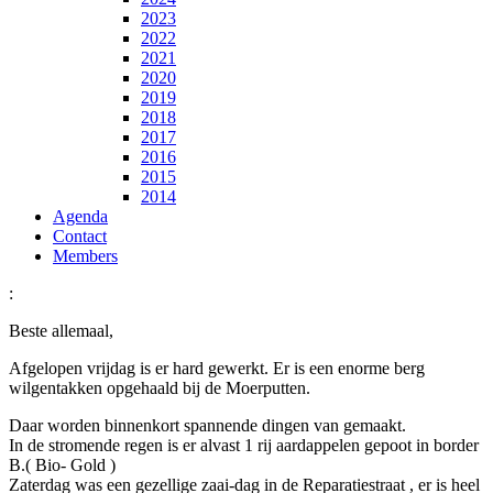
2023
2022
2021
2020
2019
2018
2017
2016
2015
2014
Agenda
Contact
Members
:
Beste allemaal,
Afgelopen vrijdag is er hard gewerkt. Er is een enorme berg
wilgentakken opgehaald bij de Moerputten.
Daar worden binnenkort spannende dingen van gemaakt.
In de stromende regen is er alvast 1 rij aardappelen gepoot in border
B.( Bio- Gold )
Zaterdag was een gezellige zaai-dag in de Reparatiestraat , er is heel