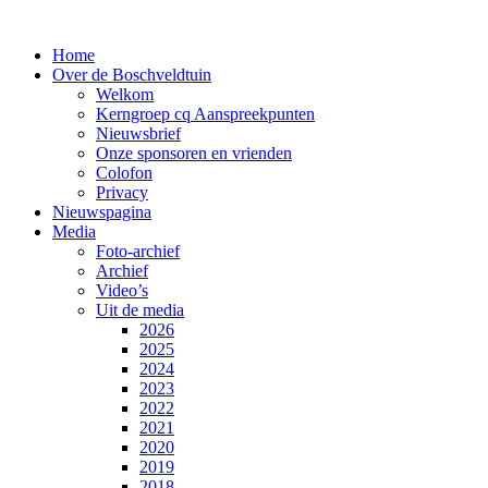
Home
Over de Boschveldtuin
Welkom
Kerngroep cq Aanspreekpunten
Nieuwsbrief
Onze sponsoren en vrienden
Colofon
Privacy
Nieuwspagina
Media
Foto-archief
Archief
Video’s
Uit de media
2026
2025
2024
2023
2022
2021
2020
2019
2018