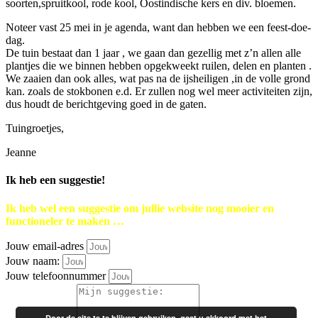
soorten,spruitkool, rode kool, Oostindische kers en div. bloemen.
Noteer vast 25 mei in je agenda, want dan hebben we een feest-doe-
dag.
De tuin bestaat dan 1 jaar , we gaan dan gezellig met z’n allen alle
plantjes die we binnen hebben opgekweekt ruilen, delen en planten .
We zaaien dan ook alles, wat pas na de ijsheiligen ,in de volle grond
kan. zoals de stokbonen e.d. Er zullen nog wel meer activiteiten zijn,
dus houdt de berichtgeving goed in de gaten.
Tuingroetjes,
Jeanne
Ik heb een suggestie!
Ik heb wel een suggestie om jullie website nog mooier en
functioneler te maken …
Jouw email-adres
Jouw naam:
Jouw telefoonnummer
Door de site te te blijven gebruiken, gaat u akkoord met het