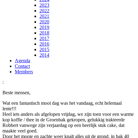
2023
2022
2021
2020
2019
2018
2017
2016
2015
2014
Agenda
Contact
Members
:
Beste mensen,
Wat een fantastisch mooi dag was het vandaag,
echt helemaal
lente!!!
Heel iets anders als afgelopen vrijdag, we zijn toen voor een warme
kop koffie / thee in de Groenbak gekropen, gelukkig trakteerde
Robbert vanwege zijn verjaardag op een heerlijk stuk cake, dat
maakte veel goed.
Door het mooie en zachte weer knalt alles uit de grond, in bak 40