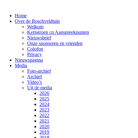
Home
Over de Boschveldtuin
Welkom
Kerngroep cq Aanspreekpunten
Nieuwsbrief
Onze sponsoren en vrienden
Colofon
Privacy
Nieuwspagina
Media
Foto-archief
Archief
Video’s
Uit de media
2026
2025
2024
2023
2022
2021
2020
2019
2018