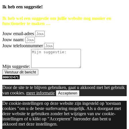
Ik heb een suggestie!
Ik heb wel een suggestie om jullie website nog mooier en
functioneler te maken …
Jouw email-adres
Jouw naam:
Jouw telefoonnummer
Mijn suggestie:
Verstuur dit bericht
Door de site te te blijven gebruiken, gaat u akkoord met het gebruik
van cookies.
meer informatie
Accepteren
De cookie-instellingen op deze website zijn ingesteld op 'toestaan
cookies "om u de beste surfervaring mogelijk. Als u doorgaat met
deze website te gebruiken zonder het wijzigen van uw cookie-
instellingen of u klikt op "Accepteren" hieronder dan bent u
akkoord met deze instellingen.