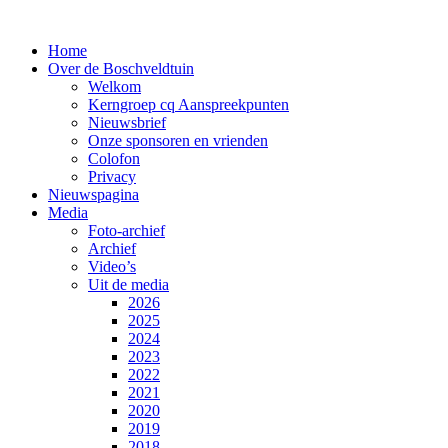
Home
Over de Boschveldtuin
Welkom
Kerngroep cq Aanspreekpunten
Nieuwsbrief
Onze sponsoren en vrienden
Colofon
Privacy
Nieuwspagina
Media
Foto-archief
Archief
Video’s
Uit de media
2026
2025
2024
2023
2022
2021
2020
2019
2018