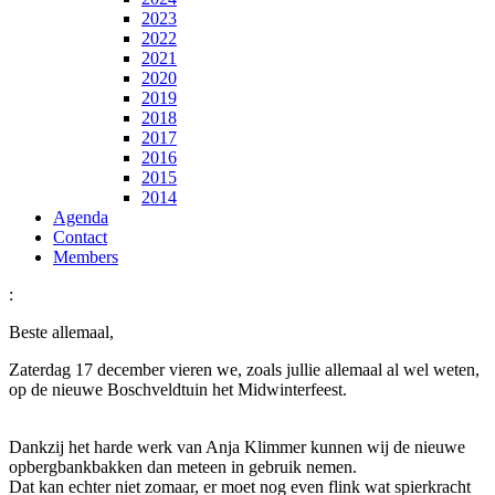
2023
2022
2021
2020
2019
2018
2017
2016
2015
2014
Agenda
Contact
Members
:
Beste allemaal,
Zaterdag 17 december vieren we, zoals jullie allemaal al wel weten,
op de nieuwe Boschveldtuin het Midwinterfeest.
Dankzij het harde werk van Anja Klimmer kunnen wij de nieuwe
opbergbankbakken dan meteen in gebruik nemen.
Dat kan echter niet zomaar, er moet nog even flink wat spierkracht