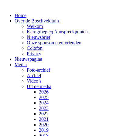
Home
Over de Boschveldtuin
Welkom
Kerngroep cq Aanspreekpunten
Nieuwsbrief
Onze sponsoren en vrienden
Colofon
Privacy
Nieuwspagina
Media
Foto-archief
Archief
Video’s
Uit de media
2026
2025
2024
2023
2022
2021
2020
2019
2018