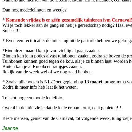
Dan nog mededelingen en weetjes:
*
Komende vrijdag is er géén gezamelijk tuinieren ivm Carnaval!
Wil je toch lekker aan de gang en heb je gereedschap nodig? Haal even e
Succes!!!
* Even een rectificatie: de tuinslang uit de pastorie hebben we gek
*Eind deze maand kan je voorzichtig al gaan zaaien.
Binnen kan je in potjes alvast tuinbonen zaaien, zodra ze boven de gro
Tuinbonen kunnen goed tegen de kou, als je ze binnen laat, worden he
Buiten kan je al Rucola en radijsjes zaaien.
Ik kijk van de week wel of we nog zaad hebben.
* Zoals jullie weten is NL-Doet gepland op
13 maart
, programma vol
Zodra ik meer info heb laat ik het weten.
Tot slot nog een mooie lentefoto.
Overal in de tuin zie je dat de lente er aan komt, echt genieten!!!!
Beste mensen, geniet van de Carnaval, tot volgende week, tuingroetje
Jeanne