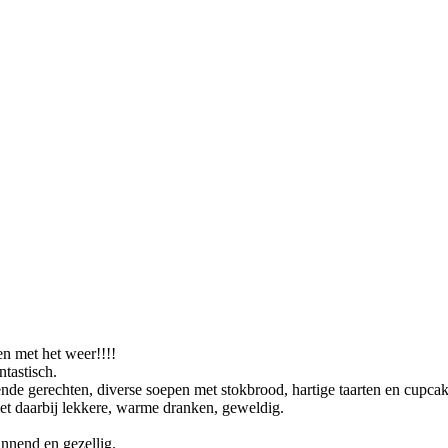
en met het weer!!!!
tastisch.
de gerechten, diverse soepen met stokbrood, hartige taarten en cupcake
met daarbij lekkere, warme dranken, geweldig.
nnend en gezellig.