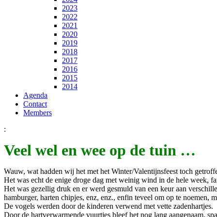
2023
2022
2021
2020
2019
2018
2017
2016
2015
2014
Agenda
Contact
Members
:
Veel wel en wee op de tuin …
Wauw, wat hadden wij het met het Winter/Valentijnsfeest toch getroff
Het was echt de enige droge dag met weinig wind in de hele week, fan
Het was gezellig druk en er werd gesmuld van een keur aan verschillen
hamburger, harten chipjes, enz, enz., enfin teveel om op te noemen, 
De vogels werden door de kinderen verwend met vette zadenhartjes.
Door de hartverwarmende vuurtjes bleef het nog lang aangenaam, spa