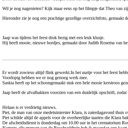
Wil je nog nagenieten? Kijk maar eens op het filmpje dat Theo van zi
Hieronder zie je nog een prachtige gezellige overzichtfoto, gemaakt d
Jaap was tijdens het feest druk bezig met een leuk klusje.
Hij heeft mooie, nieuwe bordjes, gemaakt door Judith Rosema van het 
Er wordt zowieso altijd flink gewerkt.In het uurtje voor het feest heb
Voorlopig hebben we er nog genoeg werk mee.
Saskia heeft op het schoongemaakt stuk een hele mooie kerstroos geze
Jaap heeft de afvalbakken voorzien van een duidelijk opschrift, zodat
Helaas is er verdrietig nieuws.
Piet, de man van onze medetuinierster Klara, is zaterdagavond thuis o
Piet schilde altijd de appels voor de overheerlijke taarten die Klara ba
De afscheidsdienst is donderdag om 10.00 uur in het crematorium R
Namens alle mensen van de Boschveldtuin heb ik maandag een kaart 