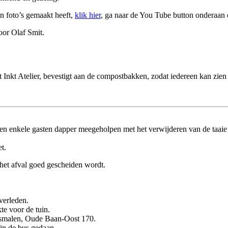
jn foto’s gemaakt heeft,
klik hier
, ga naar de You Tube button onderaan 
oor Olaf Smit.
Inkt Atelier, bevestigt aan de compostbakken, zodat iedereen kan zien
ben enkele gasten dapper meegeholpen met het verwijderen van de taaie g
t.
 het afval goed gescheiden wordt.
verleden.
kte voor de tuin.
osmalen, Oude Baan-Oost 170.
in de bus gedaan.