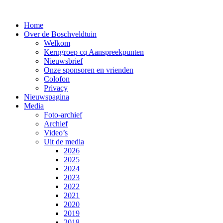
Home
Over de Boschveldtuin
Welkom
Kerngroep cq Aanspreekpunten
Nieuwsbrief
Onze sponsoren en vrienden
Colofon
Privacy
Nieuwspagina
Media
Foto-archief
Archief
Video’s
Uit de media
2026
2025
2024
2023
2022
2021
2020
2019
2018