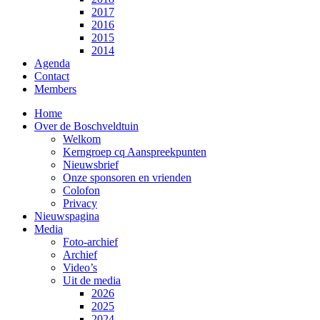
2017
2016
2015
2014
Agenda
Contact
Members
Home
Over de Boschveldtuin
Welkom
Kerngroep cq Aanspreekpunten
Nieuwsbrief
Onze sponsoren en vrienden
Colofon
Privacy
Nieuwspagina
Media
Foto-archief
Archief
Video’s
Uit de media
2026
2025
2024