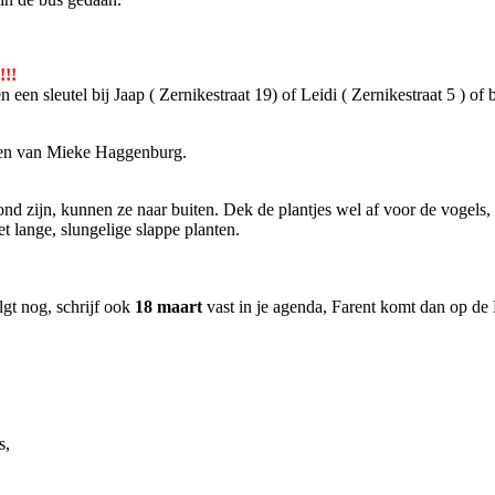
!!!
en sleutel bij Jaap ( Zernikestraat 19) of Leidi ( Zernikestraat 5 ) of b
regen van Mieke Haggenburg.
nd zijn, kunnen ze naar buiten. Dek de plantjes wel af voor de vogels, 
t lange, slungelige slappe planten.
gt nog, schrijf ook
18 maart
vast in je agenda, Farent komt dan op d
s,