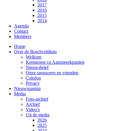
2017
2016
2015
2014
Agenda
Contact
Members
Home
Over de Boschveldtuin
Welkom
Kerngroep cq Aanspreekpunten
Nieuwsbrief
Onze sponsoren en vrienden
Colofon
Privacy
Nieuwspagina
Media
Foto-archief
Archief
Video’s
Uit de media
2026
2025
2024