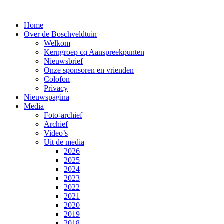
Home
Over de Boschveldtuin
Welkom
Kerngroep cq Aanspreekpunten
Nieuwsbrief
Onze sponsoren en vrienden
Colofon
Privacy
Nieuwspagina
Media
Foto-archief
Archief
Video’s
Uit de media
2026
2025
2024
2023
2022
2021
2020
2019
2018