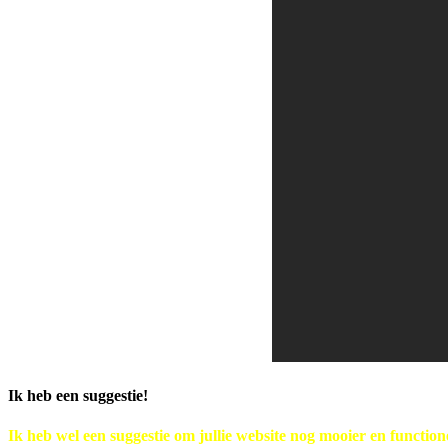
Ik heb een suggestie!
Ik heb wel een suggestie om jullie website nog mooier en functio