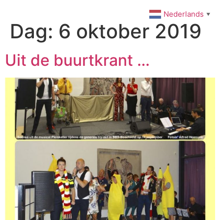
Ga
Nederlands
▼
naar
Dag:
6 oktober 2019
de
inhoud
Uit de buurtkrant …