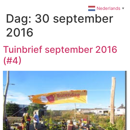
Ga
Nederlands
▼
naar
Dag:
30 september
de
inhoud
2016
Tuinbrief september 2016
(#4)