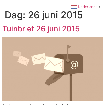
Ga
Nederlands
▼
naar
Dag:
26 juni 2015
de
inhoud
Tuinbrief 26 juni 2015